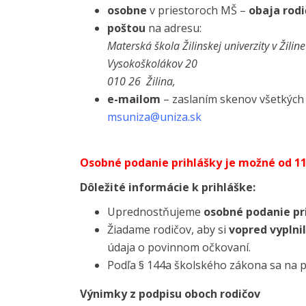
osobne
v priestoroch MŠ –
obaja rodi
poštou
na adresu:
Materská škola Žilinskej univerzity v Žiline
Vysokoškolákov 20
010 26 Žilina,
e-mailom
– zaslaním skenov všetkýc
msuniza@uniza.sk
Osobné podanie prihlášky je možné od 11. 
Dôležité informácie k prihláške:
Uprednostňujeme
osobné podanie pr
Žiadame rodičov, aby si
vopred vyplnil
údaja o povinnom očkovaní.
Podľa § 144a školského zákona sa na 
Výnimky z podpisu oboch rodičov