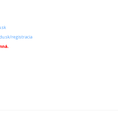
u.sk
edu.sk/registracia
nná.