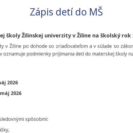
Zápis detí do MŠ
 školy Žilinskej univerzity v Žiline na školský rok
zity v Žiline po dohode so zriaďovateľom a v súlade so záko
ov oznamuje podmienky prijímania detí do materskej školy n
máj 2026
. máj 2026
sledovnými spôsobmi:
ášky,