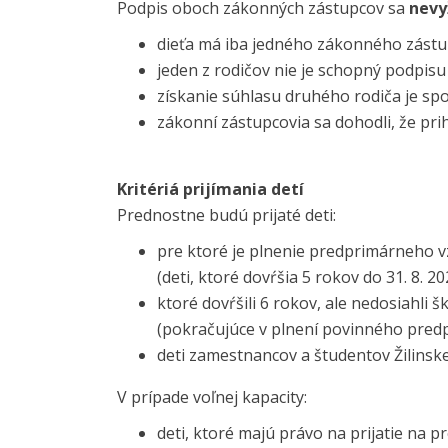
Podpis oboch zákonných zástupcov sa
nevy
dieťa má iba jedného zákonného zástu
jeden z rodičov nie je schopný podpis
získanie súhlasu druhého rodiča je sp
zákonní zástupcovia sa dohodli, že pri
Kritériá prijímania detí
Prednostne budú prijaté deti:
pre ktoré je plnenie predprimárneho 
(deti, ktoré dovŕšia 5 rokov do 31. 8. 20
ktoré dovŕšili 6 rokov, ale nedosiahli 
(pokračujúce v plnení povinného pred
deti zamestnancov a študentov Žilinskej 
V prípade voľnej kapacity:
deti, ktoré majú právo na prijatie na 