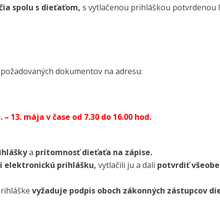
čia spolu s dieťaťom,
s vytlačenou prihláškou potvrdenou 
h požadovaných dokumentov na adresu:
– 13. mája v čase od 7.30 do 16.00 hod.
ihlášky
a
prítomnosť dieťaťa na zápise.
i elektronickú prihlášku,
vytlačili ju a dali
potvrdiť všeobe
prihláške
vyžaduje podpis oboch zákonných zástupcov die