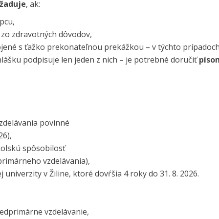
žaduje
, ak:
pcu,
u zo zdravotných dôvodov,
ojené s ťažko prekonateľnou prekážkou – v týchto prípadoc
hlášku podpisuje len jeden z nich – je potrebné doručiť
píso
vzdelávania povinné
26),
školskú spôsobilosť
primárneho vzdelávania),
univerzity v Žiline, ktoré dovŕšia 4 roky do 31. 8. 2026.
predprimárne vzdelávanie,